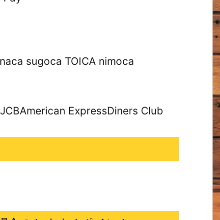
a sugoca TOICA nimoca
merican ExpressDiners Club