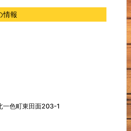
の情報
一色町東田面203-1