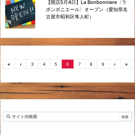
【開店5月4日】La Bonbonniere〈ラ
ボンボニエール〉オープン（愛知県名
古屋市昭和区隼人町）
«
‹
3
4
5
6
7
8
9
›
»